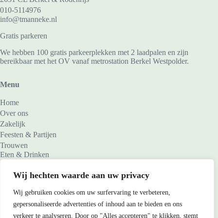
010-5114976
info@tmanneke.nl
Gratis parkeren
We hebben 100 gratis parkeerplekken met 2 laadpalen en zijn
bereikbaar met het OV vanaf metrostation Berkel Westpolder.
Menu
Home
Over ons
Zakelijk
Feesten & Partijen
Trouwen
Eten & Drinken
Zalen
Contact
Wij hechten waarde aan uw privacy
Wij gebruiken cookies om uw surfervaring te verbeteren,
Over ons
gepersonaliseerde advertenties of inhoud aan te bieden en ons
Op onze feest- en vergaderlocatie organiseer je een zakelijke
verkeer te analyseren. Door op "Alles accepteren" te klikken, stemt