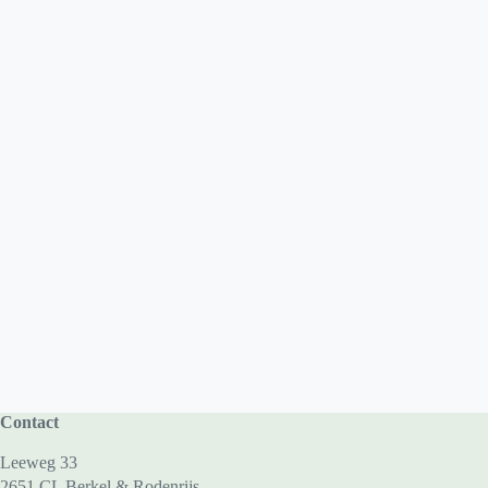
Contact
Leeweg 33
2651 CL Berkel & Rodenrijs