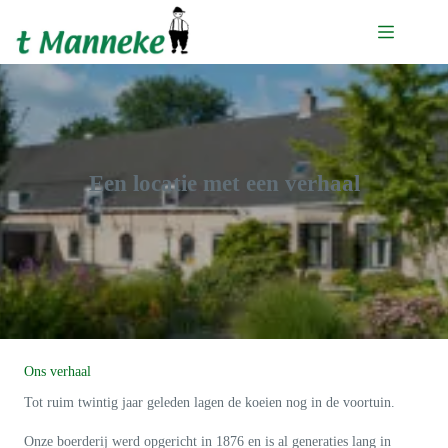
Ga
naar
de
inhoud
Een locatie met een verhaal
Ons verhaal
Tot ruim twintig jaar geleden lagen de koeien nog in de voortuin.
Onze boerderij werd opgericht in 1876 en is al generaties lang in